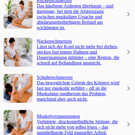
Rückenschmerzen
Das häufigste Anliegen überhaupt – und
dasjenige, bei dem die Abgrenzung
zwischen muskulärer Ursache und
abklärungsbedürftigem Befund am
wichtigsten ist.
Nackenschmerzen
Lässt sich der Kopf nicht mehr frei drehen,
stecken fast immer Haltung und
Dauerspannung dahinter – eine Region, die
schnell auf Behandlung anspricht.
Schulterschmerzen
Das beweglichste Gelenk des Körpers wird
fast nur muskulär geführt – oft ist die
Muskulatur rundherum das Problem,
manchmal aber auch nicht.
Muskelverspannungen
Verhärtete, druckempfindliche Stränge, die
sich nicht mehr von selbst lösen – das
unmittelbarste Feld manueller Arbeit.