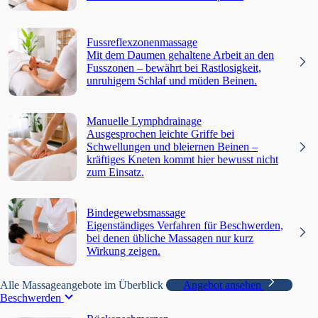
Fussreflexzonenmassage
Mit dem Daumen gehaltene Arbeit an den
Fusszonen – bewährt bei Rastlosigkeit,
unruhigem Schlaf und müden Beinen.
Manuelle Lymphdrainage
Ausgesprochen leichte Griffe bei
Schwellungen und bleiernen Beinen –
kräftiges Kneten kommt hier bewusst nicht
zum Einsatz.
Bindegewebsmassage
Eigenständiges Verfahren für Beschwerden,
bei denen übliche Massagen nur kurz
Wirkung zeigen.
Alle Massageangebote im Überblick
Angebot ansehen
Beschwerden