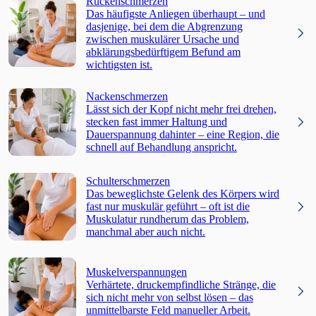
Rückenschmerzen
Das häufigste Anliegen überhaupt – und
dasjenige, bei dem die Abgrenzung
zwischen muskulärer Ursache und
abklärungsbedürftigem Befund am
wichtigsten ist.
Nackenschmerzen
Lässt sich der Kopf nicht mehr frei drehen,
stecken fast immer Haltung und
Dauerspannung dahinter – eine Region, die
schnell auf Behandlung anspricht.
Schulterschmerzen
Das beweglichste Gelenk des Körpers wird
fast nur muskulär geführt – oft ist die
Muskulatur rundherum das Problem,
manchmal aber auch nicht.
Muskelverspannungen
Verhärtete, druckempfindliche Stränge, die
sich nicht mehr von selbst lösen – das
unmittelbarste Feld manueller Arbeit.