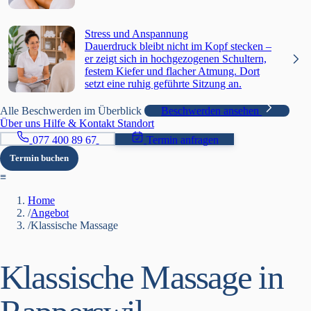
Stress und Anspannung
Dauerdruck bleibt nicht im Kopf stecken –
er zeigt sich in hochgezogenen Schultern,
festem Kiefer und flacher Atmung. Dort
setzt eine ruhig geführte Sitzung an.
Alle Beschwerden im Überblick
Beschwerden ansehen
Über uns
Hilfe & Kontakt
Standort
077 400 89 67
Termin anfragen
Termin buchen
≡
Home
/
Angebot
/
Klassische Massage
Klassische Massage in