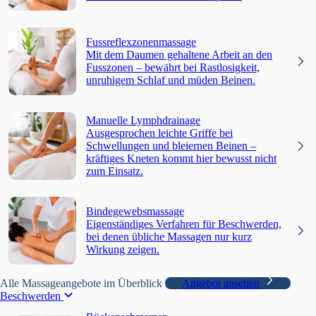
Fussreflexzonenmassage
Mit dem Daumen gehaltene Arbeit an den
Fusszonen – bewährt bei Rastlosigkeit,
unruhigem Schlaf und müden Beinen.
Manuelle Lymphdrainage
Ausgesprochen leichte Griffe bei
Schwellungen und bleiernen Beinen –
kräftiges Kneten kommt hier bewusst nicht
zum Einsatz.
Bindegewebsmassage
Eigenständiges Verfahren für Beschwerden,
bei denen übliche Massagen nur kurz
Wirkung zeigen.
Alle Massageangebote im Überblick
Angebot ansehen
Beschwerden